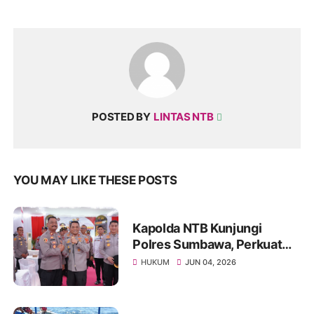
POSTED BY
LINTAS NTB
YOU MAY LIKE THESE POSTS
Kapolda NTB Kunjungi
Polres Sumbawa, Perkuat
Pengawasan Internal dan
HUKUM
JUN 04, 2026
Tingkatkan Pelayanan
Masyarakat