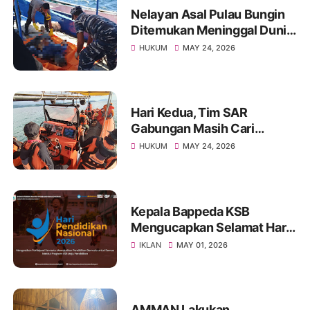
Nelayan Asal Pulau Bungin
Ditemukan Meninggal Dunia
di Pantai Kertasari
HUKUM
MAY 24, 2026
Hari Kedua, Tim SAR
Gabungan Masih Cari
Nelayan Lansia yang Hilang
HUKUM
MAY 24, 2026
di Sumbawa
Kepala Bappeda KSB
Mengucapkan Selamat Hari
Pendidikan Nasional 2026
IKLAN
MAY 01, 2026
AMMAN Lakukan