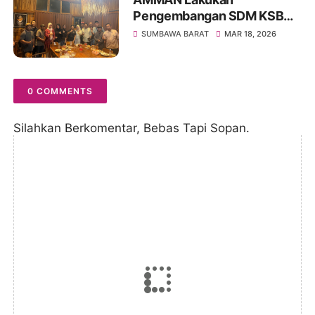
Pengembangan SDM KSB
Melalui Program Beasiswa
SUMBAWA BARAT
MAR 18, 2026
Vokasi AMMAN Scholars
0 COMMENTS
Silahkan Berkomentar, Bebas Tapi Sopan.