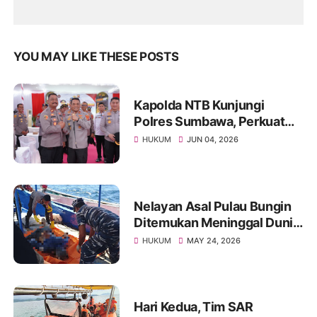
YOU MAY LIKE THESE POSTS
Kapolda NTB Kunjungi
Polres Sumbawa, Perkuat
Pengawasan Internal dan
HUKUM
JUN 04, 2026
Tingkatkan Pelayanan
Masyarakat
Nelayan Asal Pulau Bungin
Ditemukan Meninggal Dunia
di Pantai Kertasari
HUKUM
MAY 24, 2026
Hari Kedua, Tim SAR