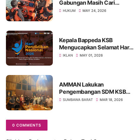
Gabungan Masih Cari
Nelayan Lansia yang Hilang
HUKUM
MAY 24, 2026
di Sumbawa
Kepala Bappeda KSB
Mengucapkan Selamat Hari
Pendidikan Nasional 2026
IKLAN
MAY 01, 2026
AMMAN Lakukan
Pengembangan SDM KSB
Melalui Program Beasiswa
SUMBAWA BARAT
MAR 18, 2026
Vokasi AMMAN Scholars
0 COMMENTS