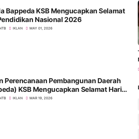
la Bappeda KSB Mengucapkan Selamat
Pendidikan Nasional 2026
 NTB
IKLAN
MAY 01, 2026
n Perencanaan Pembangunan Daerah
peda) KSB Mengucapkan Selamat Hari
Idul Fitri 1447 H
 NTB
IKLAN
MAR 19, 2026