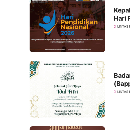
Kepa
Hari 
LINTAS
Bada
(Bap
Raya 
LINTAS