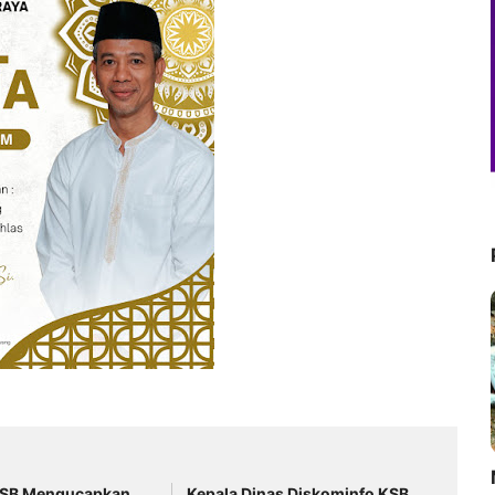
M
KSB Mengucapkan
Kepala Dinas Diskominfo KSB