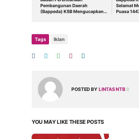
Pembangunan Daerah
Selamat M
(Bappeda) KSB Mengucapkan
Puasa 144
Selamat Hari Raya Idul Fitri
1447 H
Tags
Iklan
POSTED BY
LINTAS NTB
YOU MAY LIKE THESE POSTS