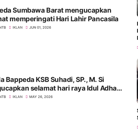
eda Sumbawa Barat mengucapkan
at memperingati Hari Lahir Pancasila
 NTB
IKLAN
JUN 01, 2026
a Bappeda KSB Suhadi, SP., M. Si
capkan selamat hari raya Idul Adha
 H/2026 M
 NTB
IKLAN
MAY 26, 2026