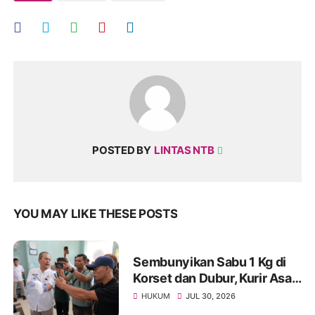
POSTED BY
LINTAS NTB
YOU MAY LIKE THESE POSTS
Sembunyikan Sabu 1 Kg di
Korset dan Dubur, Kurir Asal
Malaysia Diringkus BNNP
HUKUM
JUL 30, 2026
NTB