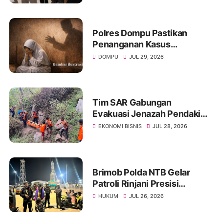
Polres Dompu Pastikan
Penanganan Kasus
Pencabulan Di Tangani
DOMPU
JUL 29, 2026
Secara Transparan
Tim SAR Gabungan
Evakuasi Jenazah Pendaki
yang Jatuh di Rinjani
EKONOMI BISNIS
JUL 28, 2026
Brimob Polda NTB Gelar
Patroli Rinjani Presisi
Serentak, Perkuat
HUKUM
JUL 26, 2026
Keamanan di Seluruh
Wilayah