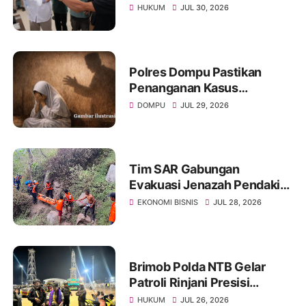
Malaysia Diringkus BNNP
HUKUM
JUL 30, 2026
NTB
Polres Dompu Pastikan
Penanganan Kasus
Pencabulan Di Tangani
DOMPU
JUL 29, 2026
Secara Transparan
Tim SAR Gabungan
Evakuasi Jenazah Pendaki
yang Jatuh di Rinjani
EKONOMI BISNIS
JUL 28, 2026
Brimob Polda NTB Gelar
Patroli Rinjani Presisi
Serentak, Perkuat
HUKUM
JUL 26, 2026