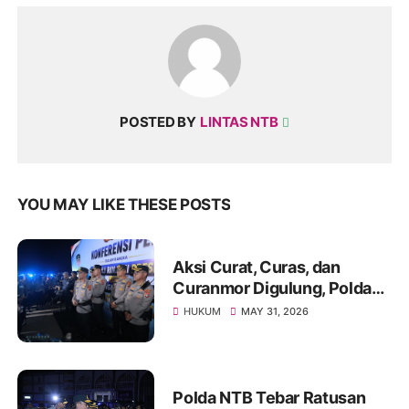
POSTED BY
LINTAS NTB
YOU MAY LIKE THESE POSTS
Aksi Curat, Curas, dan
Curanmor Digulung, Polda
NTB Sita Puluhan Kendaraan
HUKUM
MAY 31, 2026
Polda NTB Tebar Ratusan