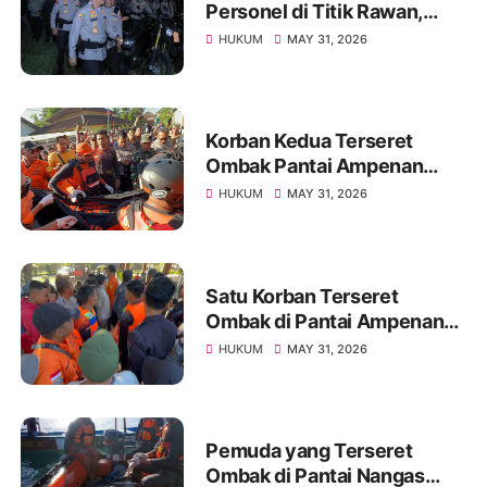
Personel di Titik Rawan,
Pastikan Masyarakat
HUKUM
MAY 31, 2026
Beraktivitas dengan Aman
Korban Kedua Terseret
Ombak Pantai Ampenan
Ditemukan Meninggal,
HUKUM
MAY 31, 2026
Operasi SAR Resmi Ditutup
Satu Korban Terseret
Ombak di Pantai Ampenan
Ditemukan Meninggal,
HUKUM
MAY 31, 2026
Pencarian Satu Korban
Lainnya Berlanjut
Pemuda yang Terseret
Ombak di Pantai Nangas