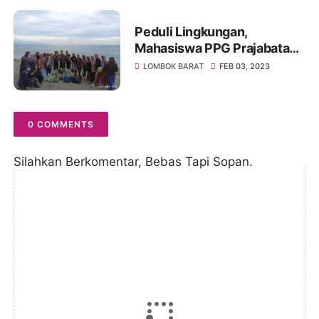
Peduli Lingkungan,
Mahasiswa PPG Prajabatan
UM Mataram Lakukan Aksi
LOMBOK BARAT
FEB 03, 2023
Nyata
0 COMMENTS
Silahkan Berkomentar, Bebas Tapi Sopan.