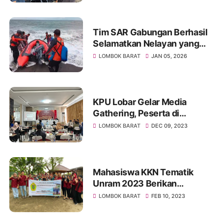
Tim SAR Gabungan Berhasil
Selamatkan Nelayan yang
Pingsan di Tengah Laut
LOMBOK BARAT
JAN 05, 2026
KPU Lobar Gelar Media
Gathering, Peserta di
Harapkan Turut Sukseskan
LOMBOK BARAT
DEC 09, 2023
Pemilu Tahun 2024
Mahasiswa KKN Tematik
Unram 2023 Berikan
Penyuluhan Pemanfaatan
LOMBOK BARAT
FEB 10, 2023
Sampah Organik Rumah
Tangga Menjadi POC