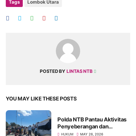
Tags
Lombok Utara
POSTED BY
LINTAS NTB
YOU MAY LIKE THESE POSTS
Polda NTB Pantau Aktivitas
Penyeberangan dan
Penginapan
HUKUM
MAY 26, 2026