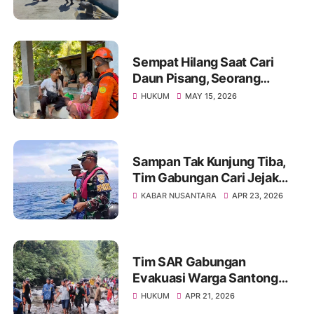
Sempat Hilang Saat Cari
Daun Pisang, Seorang
Wanita Ditemukan Selamat
HUKUM
MAY 15, 2026
Sampan Tak Kunjung Tiba,
Tim Gabungan Cari Jejak
Nelayan Hilang
KABAR NUSANTARA
APR 23, 2026
Tim SAR Gabungan
Evakuasi Warga Santong
yang Terseret Arus di Air
HUKUM
APR 21, 2026
Terjun Tiu Bombong